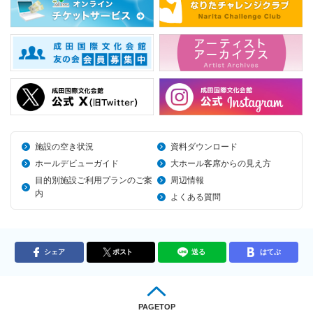
施設の空き状況
資料ダウンロード
ホールデビューガイド
大ホール客席からの見え方
目的別施設ご利用プランのご案
周辺情報
内
よくある質問
シェア
ポスト
送る
はてぶ
PAGETOP