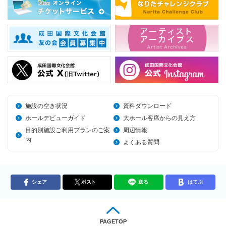
施設の空き状況
資料ダウンロード
ホールデビューガイド
大ホール客席からの見え方
目的別施設ご利用プランのご案
周辺情報
内
よくある質問
シェア
ポスト
送る
はてぶ
PAGETOP