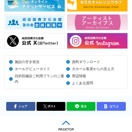
施設の空き状況
資料ダウンロード
ホールデビューガイド
大ホール客席からの見え方
目的別施設ご利用プランのご案
周辺情報
内
よくある質問
シェア
ポスト
送る
はてぶ
PAGETOP