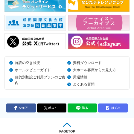
施設の空き状況
資料ダウンロード
ホールデビューガイド
大ホール客席からの見え方
目的別施設ご利用プランのご案
周辺情報
内
よくある質問
シェア
ポスト
送る
はてぶ
PAGETOP