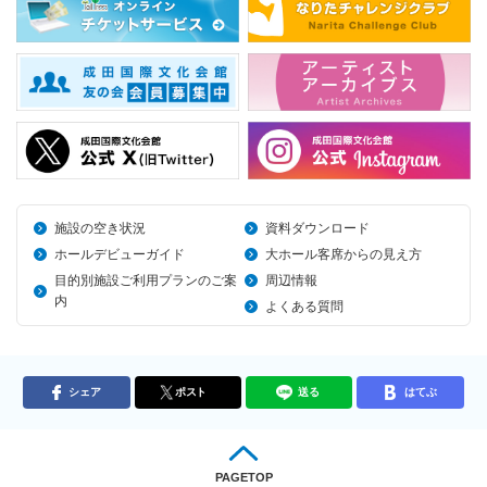
施設の空き状況
資料ダウンロード
ホールデビューガイド
大ホール客席からの見え方
目的別施設ご利用プランのご案
周辺情報
内
よくある質問
シェア
ポスト
送る
はてぶ
PAGETOP