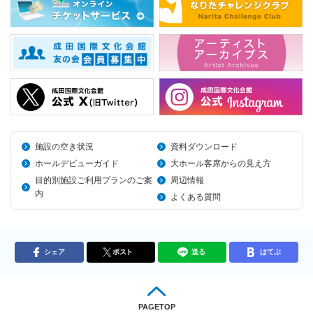
施設の空き状況
資料ダウンロード
ホールデビューガイド
大ホール客席からの見え方
目的別施設ご利用プランのご案
周辺情報
内
よくある質問
シェア
ポスト
送る
はてぶ
PAGETOP