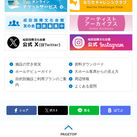
施設の空き状況
資料ダウンロード
ホールデビューガイド
大ホール客席からの見え方
目的別施設ご利用プランのご案
周辺情報
内
よくある質問
シェア
ポスト
送る
はてぶ
PAGETOP