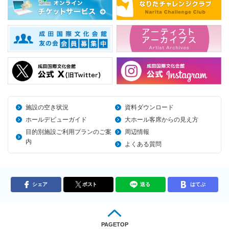
施設の空き状況
資料ダウンロード
ホールデビューガイド
大ホール客席からの見え方
目的別施設ご利用プランのご案
周辺情報
内
よくある質問
シェア
ポスト
送る
はてぶ
PAGETOP