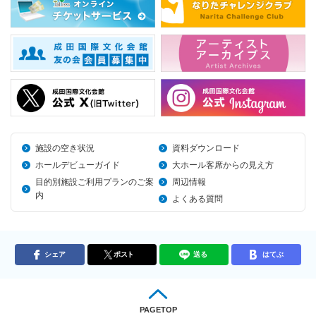
施設の空き状況
資料ダウンロード
ホールデビューガイド
大ホール客席からの見え方
目的別施設ご利用プランのご案
周辺情報
内
よくある質問
シェア
ポスト
送る
はてぶ
PAGETOP