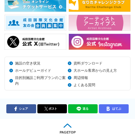
施設の空き状況
資料ダウンロード
ホールデビューガイド
大ホール客席からの見え方
目的別施設ご利用プランのご案
周辺情報
内
よくある質問
シェア
ポスト
送る
はてぶ
PAGETOP