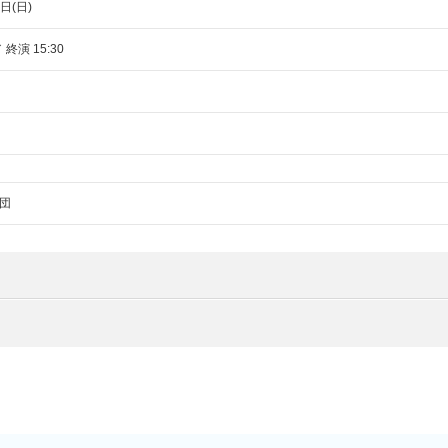
日(日)
 終演 15:30
団