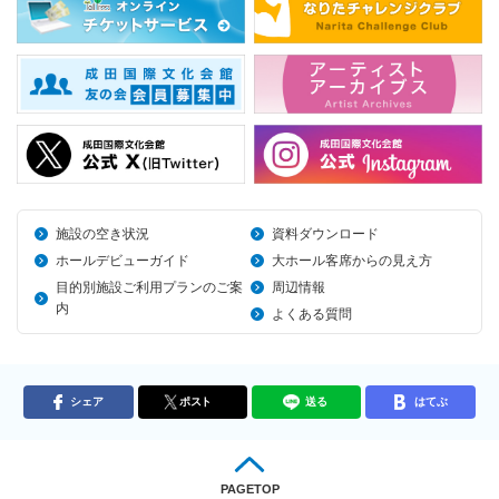
施設の空き状況
資料ダウンロード
ホールデビューガイド
大ホール客席からの見え方
目的別施設ご利用プランのご案
周辺情報
内
よくある質問
シェア
ポスト
送る
はてぶ
PAGETOP