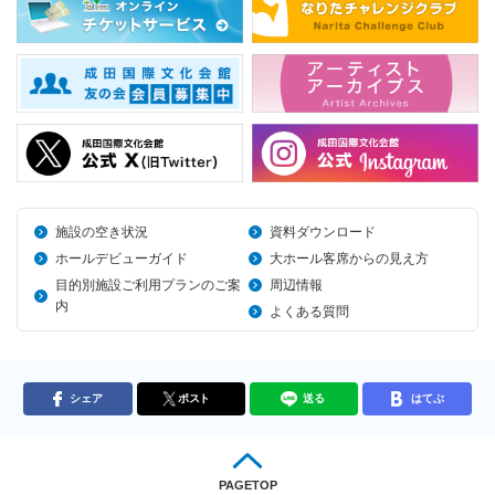
施設の空き状況
資料ダウンロード
ホールデビューガイド
大ホール客席からの見え方
目的別施設ご利用プランのご案
周辺情報
内
よくある質問
シェア
ポスト
送る
はてぶ
PAGETOP