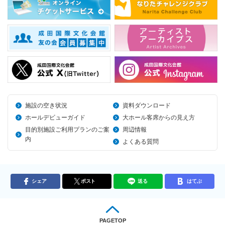
施設の空き状況
資料ダウンロード
ホールデビューガイド
大ホール客席からの見え方
目的別施設ご利用プランのご案
周辺情報
内
よくある質問
シェア
ポスト
送る
はてぶ
PAGETOP