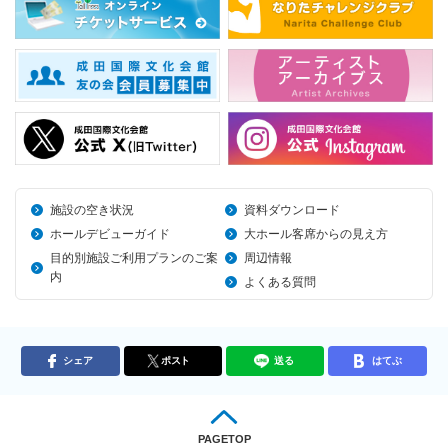
施設の空き状況
資料ダウンロード
ホールデビューガイド
大ホール客席からの見え方
目的別施設ご利用プランのご案
周辺情報
内
よくある質問
シェア
ポスト
送る
はてぶ
PAGETOP