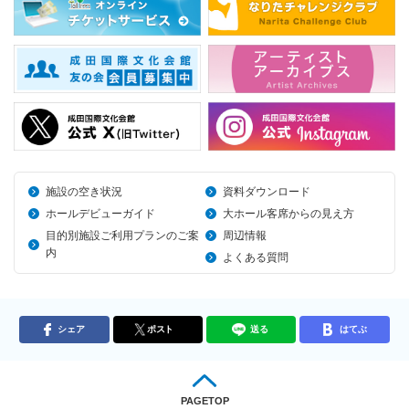
施設の空き状況
資料ダウンロード
ホールデビューガイド
大ホール客席からの見え方
目的別施設ご利用プランのご案
周辺情報
内
よくある質問
シェア
ポスト
送る
はてぶ
PAGETOP