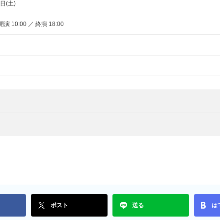
日(土)
開演 10:00 ／ 終演 18:00
ポスト
送る
は