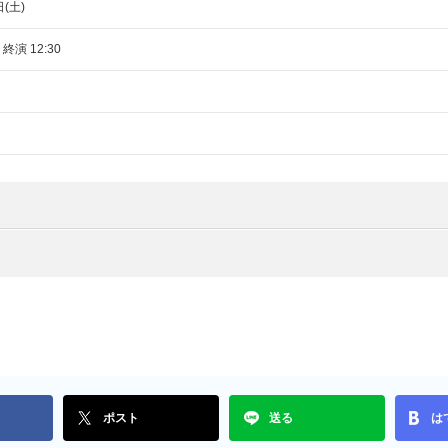
日(土)
 終演 12:30
ポスト
送る
は