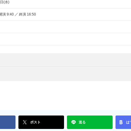
日(水)
開演 9:40 ／ 終演 16:50
ポスト
送る
は