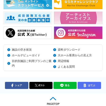
施設の空き状況
資料ダウンロード
ホールデビューガイド
大ホール客席からの見え方
目的別施設ご利用プランのご案
周辺情報
内
よくある質問
シェア
ポスト
送る
はてぶ
PAGETOP