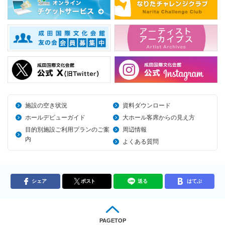
施設の空き状況
資料ダウンロード
ホールデビューガイド
大ホール客席からの見え方
目的別施設ご利用プランのご案
周辺情報
内
よくある質問
シェア
ポスト
送る
はてぶ
PAGETOP