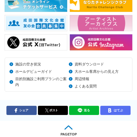
施設の空き状況
資料ダウンロード
ホールデビューガイド
大ホール客席からの見え方
目的別施設ご利用プランのご案
周辺情報
内
よくある質問
シェア
ポスト
送る
はてぶ
PAGETOP