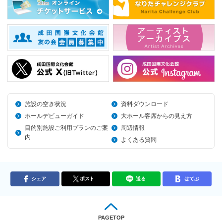
施設の空き状況
資料ダウンロード
ホールデビューガイド
大ホール客席からの見え方
目的別施設ご利用プランのご案
周辺情報
内
よくある質問
シェア
ポスト
送る
はてぶ
PAGETOP