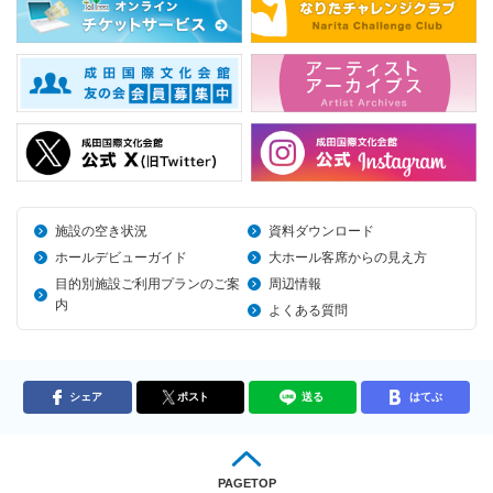
施設の空き状況
資料ダウンロード
ホールデビューガイド
大ホール客席からの見え方
目的別施設ご利用プランのご案
周辺情報
内
よくある質問
シェア
ポスト
送る
はてぶ
PAGETOP