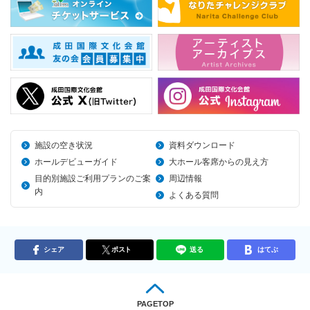
施設の空き状況
資料ダウンロード
ホールデビューガイド
大ホール客席からの見え方
目的別施設ご利用プランのご案
周辺情報
内
よくある質問
シェア
ポスト
送る
はてぶ
PAGETOP