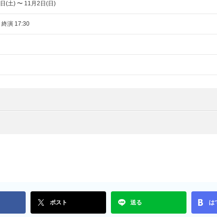
日(土) 〜 11月2日(日)
 終演 17:30
ポスト
送る
は