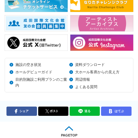
施設の空き状況
資料ダウンロード
ホールデビューガイド
大ホール客席からの見え方
目的別施設ご利用プランのご案
周辺情報
内
よくある質問
シェア
ポスト
送る
はてぶ
PAGETOP