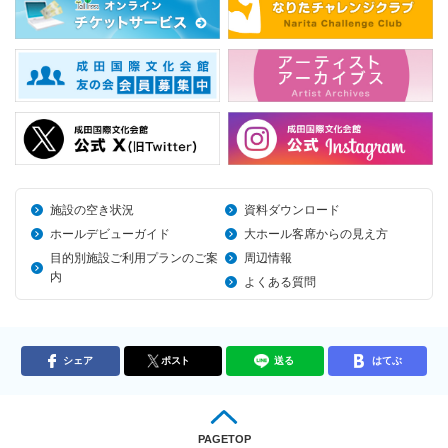
施設の空き状況
資料ダウンロード
ホールデビューガイド
大ホール客席からの見え方
目的別施設ご利用プランのご案
周辺情報
内
よくある質問
シェア
ポスト
送る
はてぶ
PAGETOP