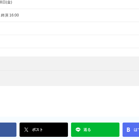
8日(金)
 終演 16:00
ポスト
送る
は