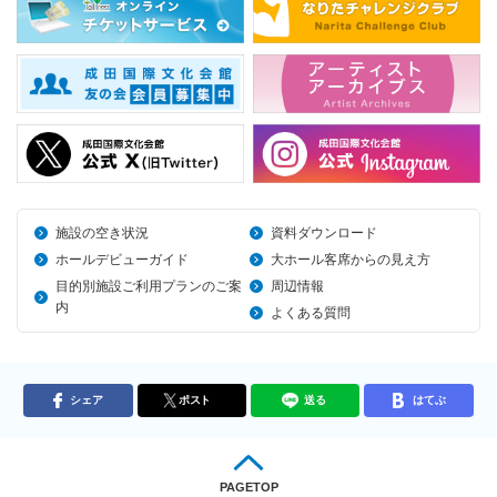
施設の空き状況
資料ダウンロード
ホールデビューガイド
大ホール客席からの見え方
目的別施設ご利用プランのご案
周辺情報
内
よくある質問
シェア
ポスト
送る
はてぶ
PAGETOP