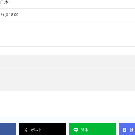
日(木)
 終演 18:00
ポスト
送る
は