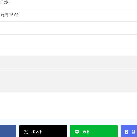
日(水)
 終演 16:00
ポスト
送る
は