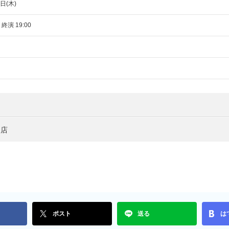
日(木)
 終演 19:00
ア店
ポスト
送る
は