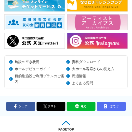
施設の空き状況
資料ダウンロード
ホールデビューガイド
大ホール客席からの見え方
目的別施設ご利用プランのご案
周辺情報
内
よくある質問
シェア
ポスト
送る
はてぶ
PAGETOP