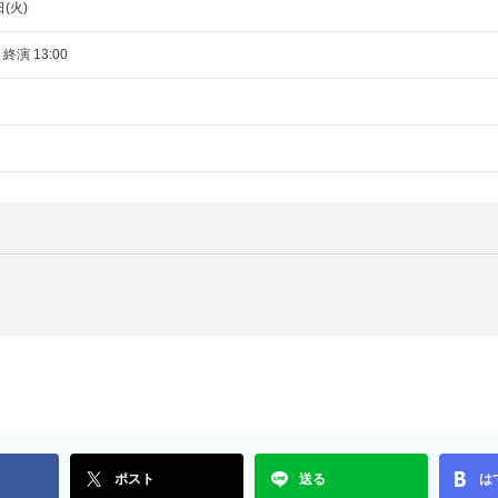
日(火)
 終演 13:00
ポスト
送る
は