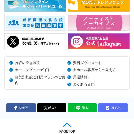
施設の空き状況
資料ダウンロード
ホールデビューガイド
大ホール客席からの見え方
目的別施設ご利用プランのご案
周辺情報
内
よくある質問
シェア
ポスト
送る
はてぶ
PAGETOP