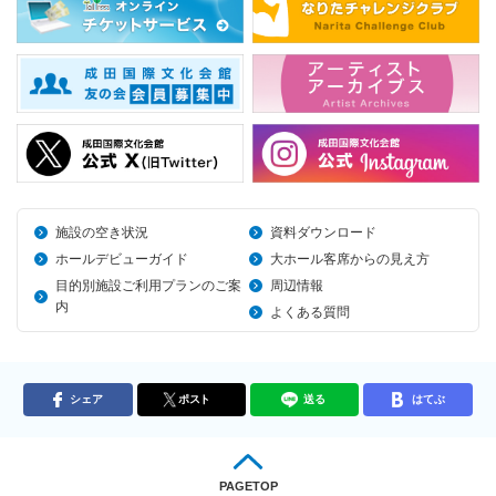
施設の空き状況
資料ダウンロード
ホールデビューガイド
大ホール客席からの見え方
目的別施設ご利用プランのご案
周辺情報
内
よくある質問
シェア
ポスト
送る
はてぶ
PAGETOP