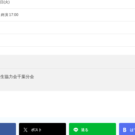
日(火)
 終演 17:00
衛生協力会千葉分会
ポスト
送る
は