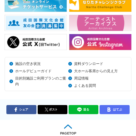
施設の空き状況
資料ダウンロード
ホールデビューガイド
大ホール客席からの見え方
目的別施設ご利用プランのご案
周辺情報
内
よくある質問
シェア
ポスト
送る
はてぶ
PAGETOP