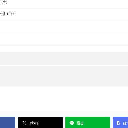
日(土)
終演 13:00
ポスト
送る
は