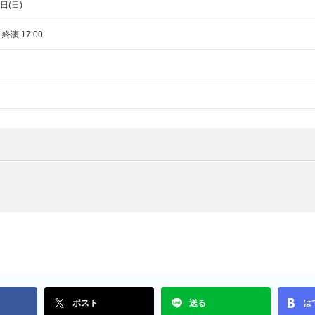
日(日)
 終演 17:00
ポスト
送る
は