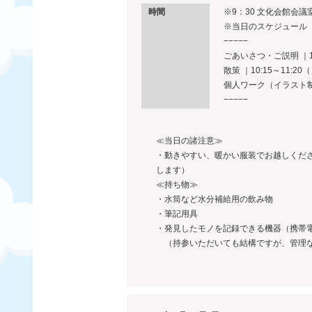
時間
※9：30 文化会館会議
※当日のスケジュール（
−−−−−
ごあいさつ・ご説明 ｜10:
散策 ｜10:15～11:
個人ワーク（イラスト制作）
−−−−−
≪当日の諸注意≫
・動きやすい、暖かい服装でお越しくだ
します）
≪持ち物≫
・水筒など水分補給用の飲み物
・筆記用具
・発見したモノを記録できる機器（携帯
（持参いただいても結構ですが、管理な