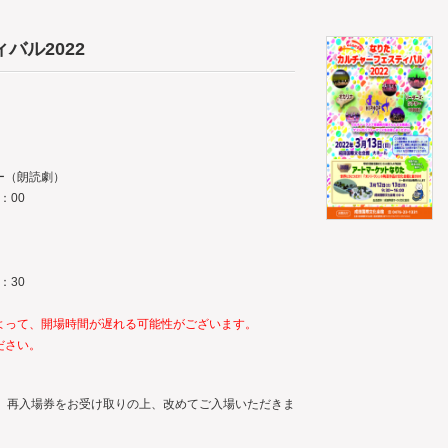
バル2022
ー（朗読劇）
：00
：30
よって、開場時間が遅れる可能性がございます。
ださい。
、再入場券をお受け取りの上、改めてご入場いただきま