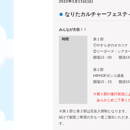
2022年3月13日(日)
なりたカルチャーフェスティ
みんなが主役！！
時間
第１部
①やすらぎのオカリナ
②リーダーズ・シアタ
開場13：00 開演14
第２部
HIPHOPダンス講座
開場15：15 開演15
※第１部の進行状況に
あらかじめご了承く
※第１部と第２部は完全入替制となります。
続けて観覧ご希望の方も一度ご退出いただき
す。