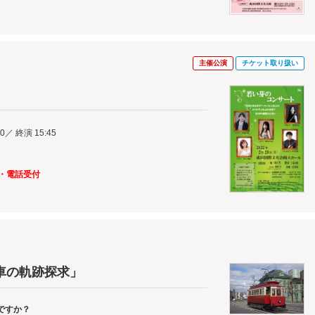
主催公演
チケット取り扱い
00／ 終演 15:45
～
口・電話受付
車の軌跡探求」
ですか？