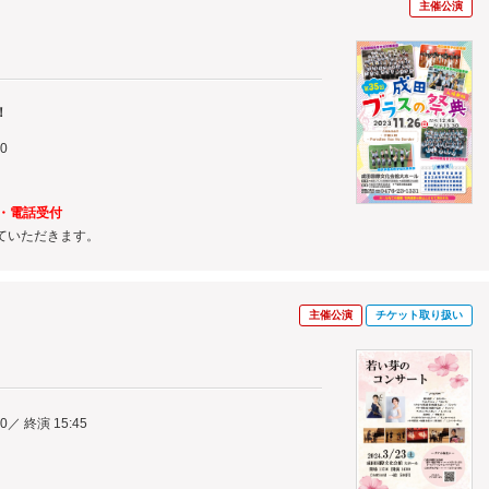
主催公演
！
0
～
口・電話受付
ていただきます。
主催公演
チケット取り扱い
00／ 終演 15:45