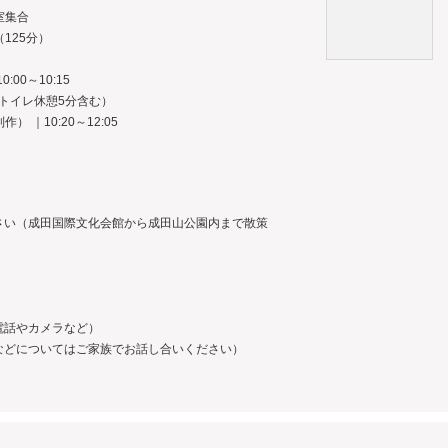
室集合
125分）
00～10:15
20（トイレ休憩5分含む）
 ｜10:20～12:05
さい（成田国際文化会館から成田山公園内まで散策
電話やカメラなど）
どについてはご家族でお話し合いください）