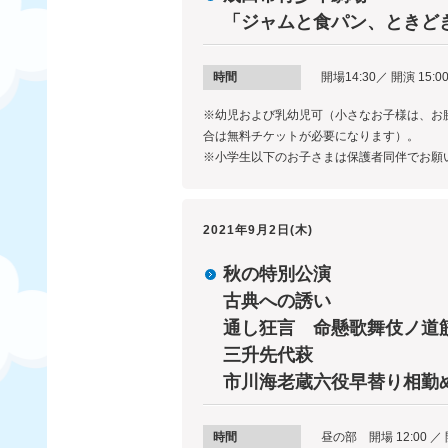
「ジャムと食パン、ときど
時間
開場14:30／ 開演 15:0
※幼児および乳幼児可（小さなお子様は、お
合は無料チケットが必要になります）。
※小学生以下のお子さまは保護者同伴でお願
2021年9月2日(木)
秋の特別公演
古典への誘い
通し狂言 命懸歌舞伎ノ道
三升先代萩
市川海老蔵六役早替り相勤
時間
昼の部 開場 12:00 ／ 