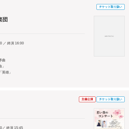
チケット取り扱い
楽団
0 ／ 終演 16:00
序曲
曲」
「英雄」
主催公演
チケット取り扱い
00／ 終演 15:45