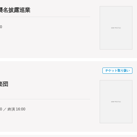
襲名披露巡業
00
チケット取り扱い
楽団
0 ／ 終演 16:00